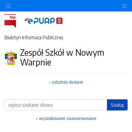
Ukryj/pokaż menu przedmiotowe
Uk
Biuletyn Informacji Publicznej
Zespół Szkół w Nowym
Warpnie
ostatnio dodane
Wyszukiwarka
Szukaj
wyszukiwanie zaawansowane