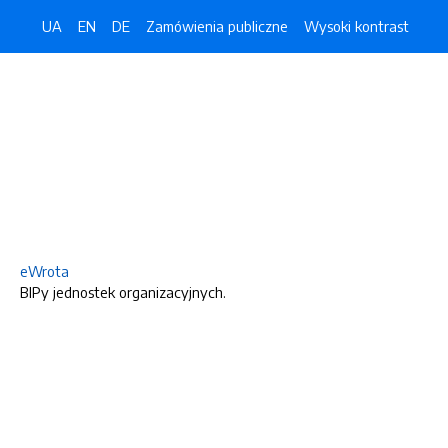
UA
EN
DE
Zamówienia publiczne
Wysoki kontrast
eWrota
BIPy jednostek organizacyjnych.