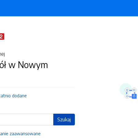
nej
kół w Nowym
tatnio dodane
Szukaj
anie zaawansowane