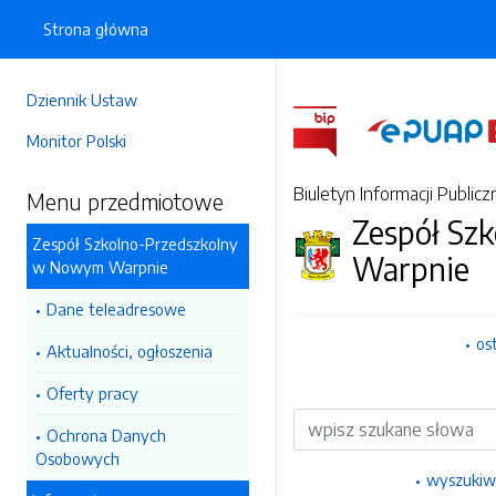
Strona główna
Dziennik Ustaw
Monitor Polski
Biuletyn Informacji Publicz
Menu przedmiotowe
Zespół Sz
Zespół Szkolno-Przedszkolny
Warpnie
w Nowym Warpnie
Dane teleadresowe
os
Aktualności, ogłoszenia
Oferty pracy
Wyszukiwarka
Ochrona Danych
Osobowych
wyszukiw