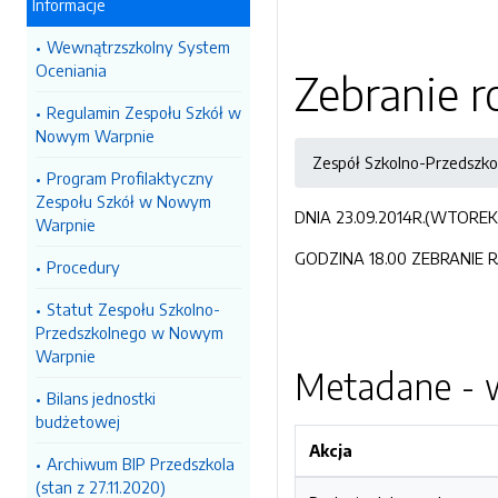
Informacje
Wewnątrzszkolny System
Oceniania
Zebranie 
Regulamin Zespołu Szkół w
Nowym Warpnie
Zespół Szkolno-Przedsz
Program Profilaktyczny
Zespołu Szkół w Nowym
DNIA 23.09.2014R.(WTORE
Warpnie
GODZINA 18.00 ZEBRANIE
Procedury
Statut Zespołu Szkolno-
Przedszkolnego w Nowym
Warpnie
Metadane - w
Bilans jednostki
budżetowej
Akcja
Archiwum BIP Przedszkola
(stan z 27.11.2020)