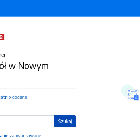
nej
kół w Nowym
tatnio dodane
Szukaj
anie zaawansowane