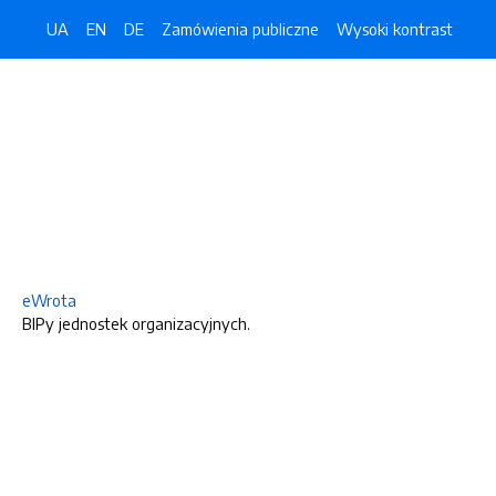
UA
EN
DE
Zamówienia publiczne
Wysoki kontrast
eWrota
BIPy jednostek organizacyjnych.