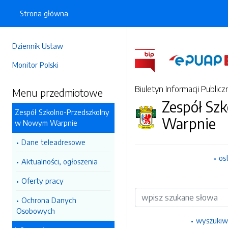
Strona główna
Dziennik Ustaw
Monitor Polski
Biuletyn Informacji Publicz
Menu przedmiotowe
Zespół Sz
Zespół Szkolno-Przedszkolny
Warpnie
w Nowym Warpnie
Dane teleadresowe
os
Aktualności, ogłoszenia
Oferty pracy
Wyszukiwarka
Ochrona Danych
Osobowych
wyszukiw